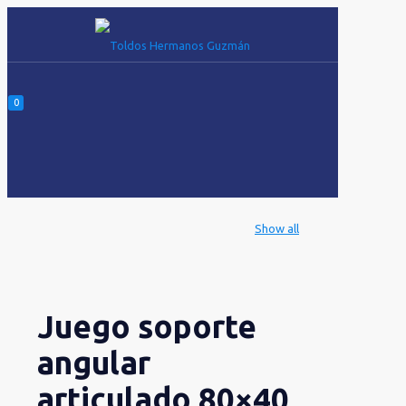
0
Show all
Juego soporte
angular
articulado 80×40