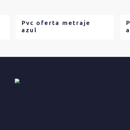
Pvc oferta metraje
P
azul
a