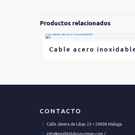
Productos relacionados
Cable acero inoxidabl
CONTACTO
Calle Jimera de Libar, 23 • 29006 Málaga
info@multitoldosguzman.com /