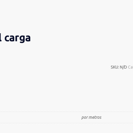
l carga
SKU:
N/D
Ca
por metros