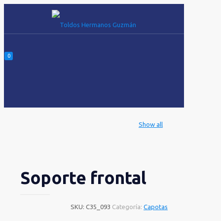
0
Show all
Soporte frontal
SKU:
C35_093
Categoría:
Capotas