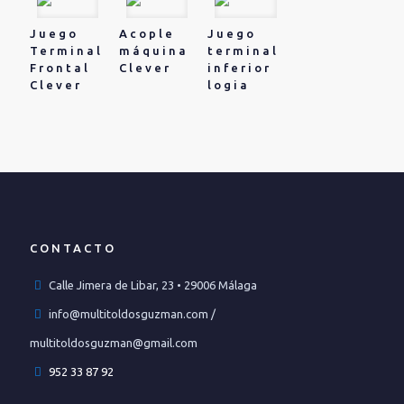
Juego
Acople
Juego
Terminal
máquina
terminal
Frontal
Clever
inferior
Clever
logia
CONTACTO
Calle Jimera de Libar, 23 • 29006 Málaga
info@multitoldosguzman.com /
multitoldosguzman@gmail.com
952 33 87 92