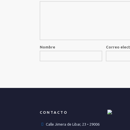
Nombre
Correo elec
CONTACTO
Calle Jimera de Libar, 23 • 29006