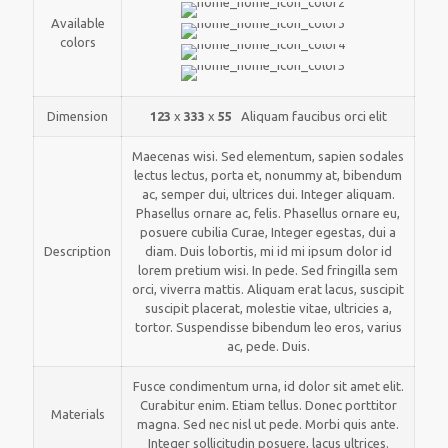
Available
colors
Dimension
123
x
333
x
55
Aliquam faucibus orci elit
Maecenas wisi. Sed elementum, sapien sodales
lectus lectus, porta et, nonummy at, bibendum
ac, semper dui, ultrices dui. Integer aliquam.
Phasellus ornare ac, felis. Phasellus ornare eu,
posuere cubilia Curae, Integer egestas, dui a
Description
diam. Duis lobortis, mi id mi ipsum dolor id
lorem pretium wisi. In pede. Sed fringilla sem
orci, viverra mattis. Aliquam erat lacus, suscipit
suscipit placerat, molestie vitae, ultricies a,
tortor. Suspendisse bibendum leo eros, varius
ac, pede. Duis.
Fusce condimentum urna, id dolor sit amet elit.
Curabitur enim. Etiam tellus. Donec porttitor
Materials
magna. Sed nec nisl ut pede. Morbi quis ante.
Integer sollicitudin posuere, lacus ultrices.