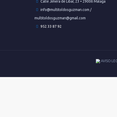
Calle Jimera de Libar, 23 • 29006 Málaga
info@multitoldosguzman.com /
multitoldosguzman@gmail.com
952 33 87 92
AVISO LE