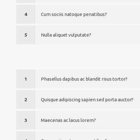
4
Cum sociis natoque penatibus?
5
Nulla aliquet vulputate?
1
Phasellus dapibus ac blandit risus tortor?
2
Quisque adipiscing sapien sed porta auctor?
3
Maecenas ac lacus lorem?