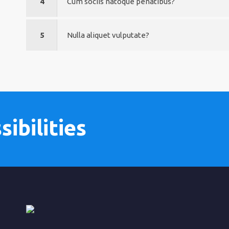
4
Cum sociis natoque penatibus?
5
Nulla aliquet vulputate?
ibilities