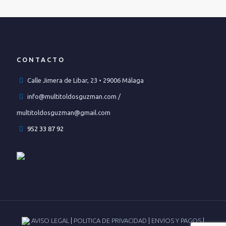
CONTACTO
Calle Jimera de Libar, 23 • 29006 Málaga
info@multitoldosguzman.com /
multitoldosguzman@gmail.com
952 33 87 92
AVISO LEGAL
|
POLITICA DE PRIVACIDAD
|
ENVIOS Y PAGOS
|